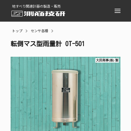
地すべり関連計器の製造・販売
MENU
トップ
センサ各種
転倒マス型雨量計 OT-501
大田商事(株) 製